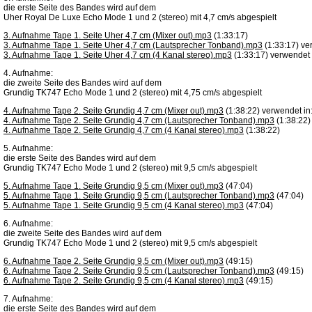
die erste Seite des Bandes wird auf dem
Uher Royal De Luxe Echo Mode 1 und 2 (stereo) mit 4,7 cm/s abgespielt
3. Aufnahme Tape 1. Seite Uher 4,7 cm (Mixer out).mp3
(1:33:17)
3. Aufnahme Tape 1. Seite Uher 4,7 cm (Lautsprecher Tonband).mp3
(1:33:17) ve
3. Aufnahme Tape 1. Seite Uher 4,7 cm (4 Kanal stereo).mp3
(1:33:17) verwendet 
4. Aufnahme:
die zweite Seite des Bandes wird auf dem
Grundig TK747 Echo Mode 1 und 2 (stereo) mit 4,75 cm/s abgespielt
4. Aufnahme Tape 2. Seite Grundig 4,7 cm (Mixer out).mp3
(1:38:22) verwendet in
4. Aufnahme Tape 2. Seite Grundig 4,7 cm (Lautsprecher Tonband).mp3
(1:38:22)
4. Aufnahme Tape 2. Seite Grundig 4,7 cm (4 Kanal stereo).mp3
(1:38:22)
5. Aufnahme:
die erste Seite des Bandes wird auf dem
Grundig TK747 Echo Mode 1 und 2 (stereo) mit 9,5 cm/s abgespielt
5. Aufnahme Tape 1. Seite Grundig 9,5 cm (Mixer out).mp3
(47:04)
5. Aufnahme Tape 1. Seite Grundig 9,5 cm (Lautsprecher Tonband).mp3
(47:04)
5. Aufnahme Tape 1. Seite Grundig 9,5 cm (4 Kanal stereo).mp3
(47:04)
6. Aufnahme:
die zweite Seite des Bandes wird auf dem
Grundig TK747 Echo Mode 1 und 2 (stereo) mit 9,5 cm/s abgespielt
6. Aufnahme Tape 2. Seite Grundig 9,5 cm (Mixer out).mp3
(49:15)
6. Aufnahme Tape 2. Seite Grundig 9,5 cm (Lautsprecher Tonband).mp3
(49:15)
6. Aufnahme Tape 2. Seite Grundig 9,5 cm (4 Kanal stereo).mp3
(49:15)
7. Aufnahme:
die erste Seite des Bandes wird auf dem