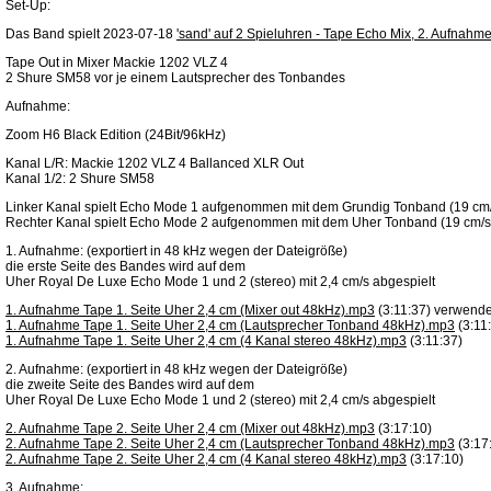
Set-Up:
Das Band spielt 2023-07-18
'sand' auf 2 Spieluhren - Tape Echo Mix, 2. Aufnahm
Tape Out in Mixer Mackie 1202 VLZ 4
2 Shure SM58 vor je einem Lautsprecher des Tonbandes
Aufnahme:
Zoom H6 Black Edition (24Bit/96kHz)
Kanal L/R: Mackie 1202 VLZ 4 Ballanced XLR Out
Kanal 1/2: 2 Shure SM58
Linker Kanal spielt Echo Mode 1 aufgenommen mit dem Grundig Tonband (19 cm
Rechter Kanal spielt Echo Mode 2 aufgenommen mit dem Uher Tonband (19 cm/s
1. Aufnahme: (exportiert in 48 kHz wegen der Dateigröße)
die erste Seite des Bandes wird auf dem
Uher Royal De Luxe Echo Mode 1 und 2 (stereo) mit 2,4 cm/s abgespielt
1. Aufnahme Tape 1. Seite Uher 2,4 cm (Mixer out 48kHz).mp3
(3:11:37) verwende
1. Aufnahme Tape 1. Seite Uher 2,4 cm (Lautsprecher Tonband 48kHz).mp3
(3:11
1. Aufnahme Tape 1. Seite Uher 2,4 cm (4 Kanal stereo 48kHz).mp3
(3:11:37)
2. Aufnahme: (exportiert in 48 kHz wegen der Dateigröße)
die zweite Seite des Bandes wird auf dem
Uher Royal De Luxe Echo Mode 1 und 2 (stereo) mit 2,4 cm/s abgespielt
2. Aufnahme Tape 2. Seite Uher 2,4 cm (Mixer out 48kHz).mp3
(3:17:10)
2. Aufnahme Tape 2. Seite Uher 2,4 cm (Lautsprecher Tonband 48kHz).mp3
(3:17
2. Aufnahme Tape 2. Seite Uher 2,4 cm (4 Kanal stereo 48kHz).mp3
(3:17:10)
3. Aufnahme: